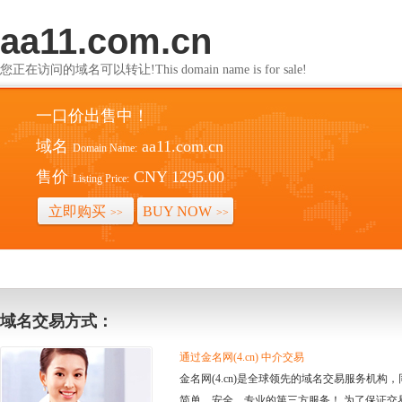
aa11.com.cn
您正在访问的域名可以转让!This domain name is for sale!
一口价出售中！
域名
aa11.com.cn
Domain Name:
售价
CNY 1295.00
Listing Price:
立即购买
BUY NOW
>>
>>
域名交易方式：
通过金名网(4.cn) 中介交易
金名网(4.cn)是全球领先的域名交易服务机
简单、安全、专业的第三方服务！ 为了保证交