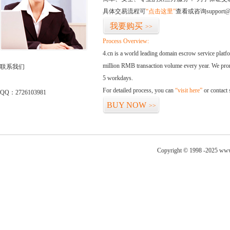
具体交易流程可
“点击这里”
查看或咨询support@
我要购买
>>
Process Overview:
4.cn is a world leading domain escrow service plat
million RMB transaction volume every year. We promi
联系我们
5 workdays.
For detailed process, you can
“visit here”
or contact
QQ：2726103981
BUY NOW
>>
Copyright © 1998 -2025 www